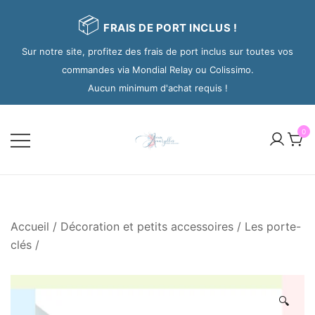
📦
FRAIS DE PORT INCLUS !
Sur notre site, profitez des frais de port inclus sur toutes vos
commandes via Mondial Relay ou Colissimo.
Aucun minimum d'achat requis !
0
Accueil
/
Décoration et petits accessoires
/
Les porte-
clés
/
🔍