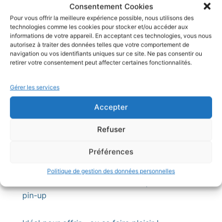
Consentement Cookies
Le motif principal – ces lèvres pulpeuses – est une
Pour vous offrir la meilleure expérience possible, nous utilisons des
illustration exclusive signée M’zelle Amaryllis
,
technologies comme les cookies pour stocker et/ou accéder aux
informations de votre appareil. En acceptant ces technologies, vous nous
transférée grâce à la
technique de sublimation
pour
autorisez à traiter des données telles que votre comportement de
un rendu net, intense et durable.
navigation ou vos identifiants uniques sur ce site. Ne pas consentir ou
retirer votre consentement peut affecter certaines fonctionnalités.
Détails :
Gérer les services
Dimensions du médaillon sublimé : Ø environ 20
Accepter
mm
Refuser
Matière : Alliage métallique argenté, impression
Préférences
sublimée haute qualité
Politique de gestion des données personnelles
Fait main avec amour dans un esprit 100% rétro-
pin-up