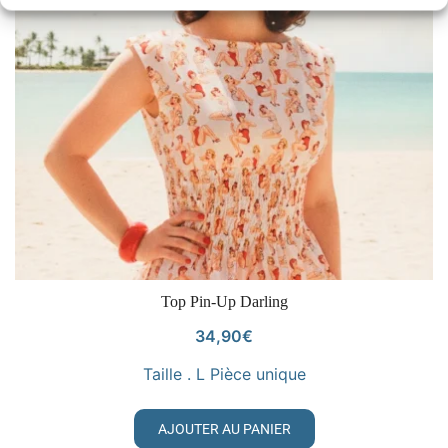
VOIR LE PRODUIT
Top Pin-Up Darling
34,90
€
Taille . L Pièce unique
AJOUTER AU PANIER