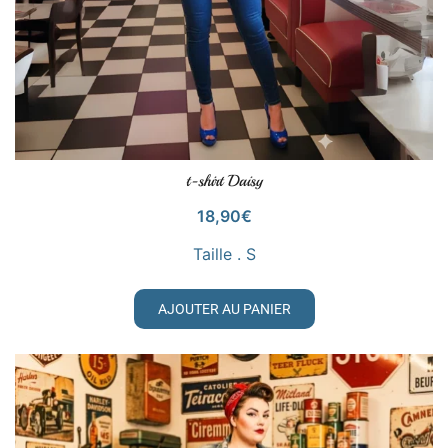
t-shirt Daisy
VOIR LE PRODUIT
18,90
€
Taille . S
AJOUTER AU PANIER