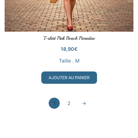
T-shirt Pink Beach Paradise
VOIR LE PRODUIT
18,90
€
Taille . M
AJOUTER AU PANIER
1
2
→