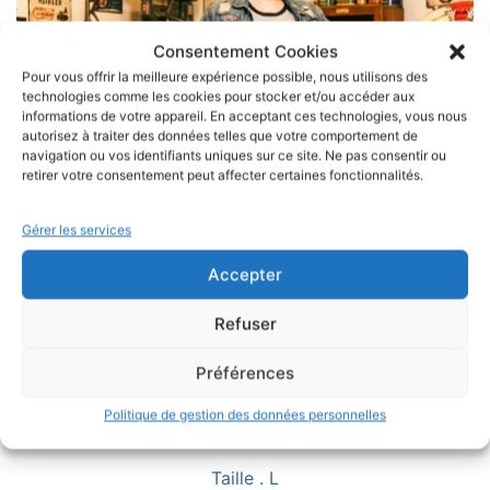
Consentement Cookies
Pour vous offrir la meilleure expérience possible, nous utilisons des
technologies comme les cookies pour stocker et/ou accéder aux
informations de votre appareil. En acceptant ces technologies, vous nous
autorisez à traiter des données telles que votre comportement de
navigation ou vos identifiants uniques sur ce site. Ne pas consentir ou
retirer votre consentement peut affecter certaines fonctionnalités.
Gérer les services
Accepter
Refuser
Préférences
T-shirt Femme Route 66 Vintage Biker – Style Rétro Rockabilly
VOIR LE PRODUIT
Moto
Politique de gestion des données personnelles
18,90
€
Taille . L