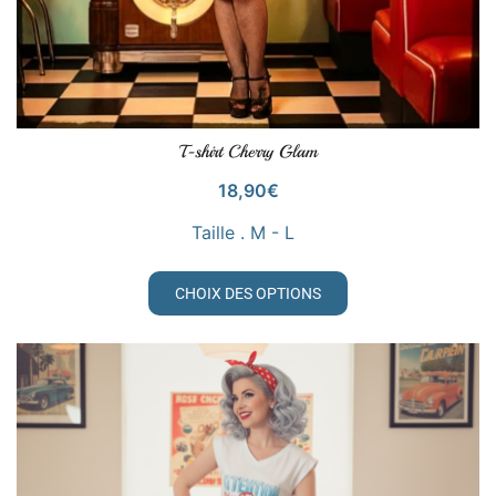
T-shirt Cherry Glam
VOIR LE PRODUIT
18,90
€
Taille . M - L
CHOIX DES OPTIONS