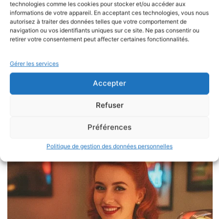
technologies comme les cookies pour stocker et/ou accéder aux
informations de votre appareil. En acceptant ces technologies, vous nous
autorisez à traiter des données telles que votre comportement de
navigation ou vos identifiants uniques sur ce site. Ne pas consentir ou
VOIR LE PRODUIT
Collier Marina
retirer votre consentement peut affecter certaines fonctionnalités.
14,50
€
Gérer les services
Collier Marina Laissez-vous séduire par le charme
intemporel du collier Marina, une…
Accepter
Refuser
AJOUTER AU PANIER
Préférences
Politique de gestion des données personnelles