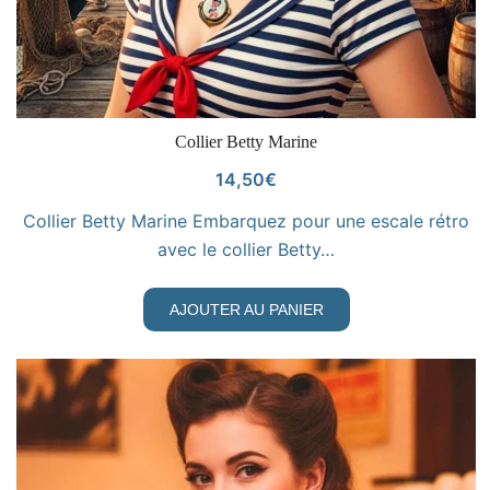
VOIR LE PRODUIT
Collier Betty Marine
14,50
€
Collier Betty Marine Embarquez pour une escale rétro
avec le collier Betty…
AJOUTER AU PANIER