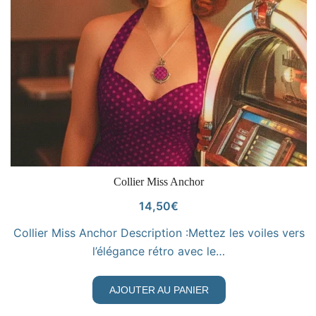
VOIR LE PRODUIT
Collier Miss Anchor
14,50
€
Collier Miss Anchor Description :Mettez les voiles vers
l’élégance rétro avec le…
AJOUTER AU PANIER