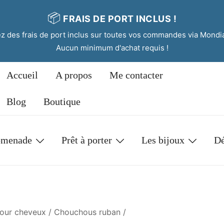
📦
FRAIS DE PORT INCLUS !
tez des frais de port inclus sur toutes vos commandes via Mondi
Aucun minimum d'achat requis !
Accueil
A propos
Me contacter
Blog
Boutique
omenade
Prêt à porter
Les bijoux
Dé
pour cheveux
/
Chouchous ruban
/