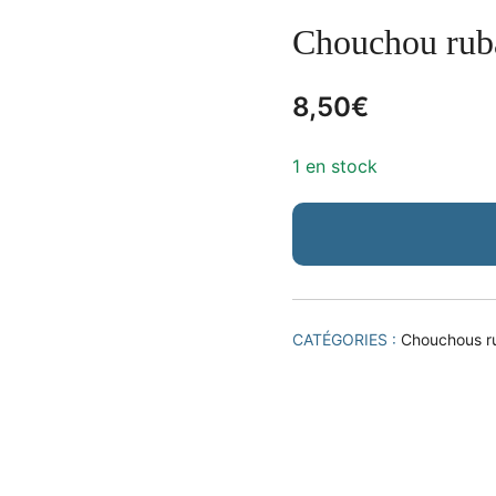
Chouchou ruba
8,50
€
1 en stock
CATÉGORIES :
Chouchous r