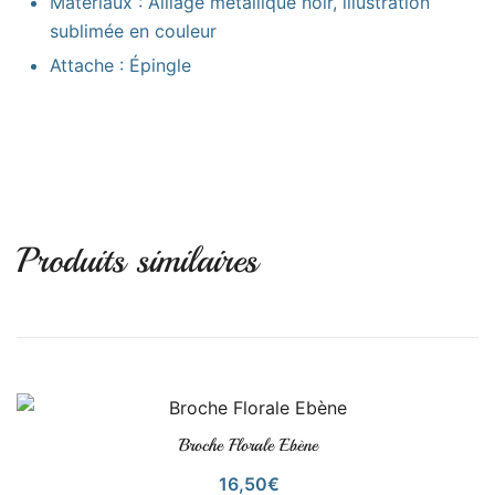
Matériaux : Alliage métallique noir, illustration
sublimée en couleur
Attache : Épingle
Produits similaires
Broche Florale Ebène
VOIR LE PRODUIT
16,50
€