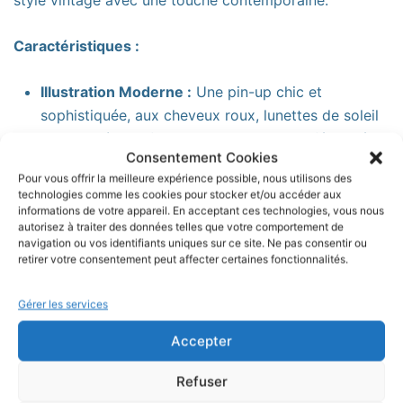
Caractéristiques :
Illustration Moderne :
Une pin-up chic et
sophistiquée, aux cheveux roux, lunettes de soleil
et t-shirt à motifs roses, symbolisant la féminité
Consentement Cookies
avec un twist moderne.
Pour vous offrir la meilleure expérience possible, nous utilisons des
Couleurs Vibrantes :
Les couleurs éclatantes des
technologies comme les cookies pour stocker et/ou accéder aux
informations de votre appareil. En acceptant ces technologies, vous nous
cheveux et des motifs floraux apportent une
autorisez à traiter des données telles que votre comportement de
fraîcheur et une vivacité qui attirent le regard.
navigation ou vos identifiants uniques sur ce site. Ne pas consentir ou
retirer votre consentement peut affecter certaines fonctionnalités.
Cadre Noir Élégant :
Le cadre noir baroque,
signature de nos broches, met en valeur
Gérer les services
l’illustration et apporte une touche intemporelle.
Dimensions :
Environ 4,5 cm de hauteur et 3 cm
Accepter
de largeur.
Refuser