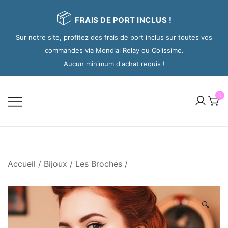
📦
FRAIS DE PORT INCLUS !
Sur notre site, profitez des frais de port inclus sur toutes vos
commandes via Mondial Relay ou Colissimo.
Aucun minimum d'achat requis !
0
Accueil
/
Bijoux
/
Les Broches
/
🔍