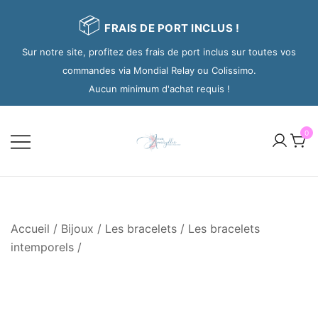
📦
FRAIS DE PORT INCLUS !
Sur notre site, profitez des frais de port inclus sur toutes vos
commandes via Mondial Relay ou Colissimo.
Aucun minimum d'achat requis !
0
Accueil
/
Bijoux
/
Les bracelets
/
Les bracelets
intemporels
/