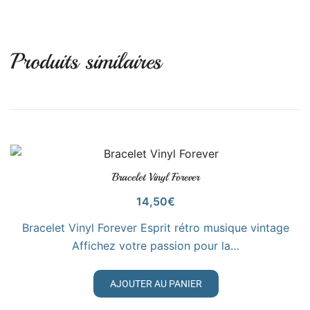
Produits similaires
Bracelet Vinyl Forever
VOIR LE PRODUIT
14,50
€
Bracelet Vinyl Forever Esprit rétro musique vintage
Affichez votre passion pour la…
AJOUTER AU PANIER