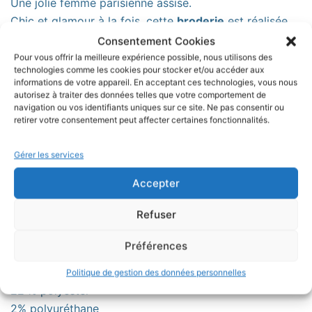
Une jolie femme parisienne assise.
Chic et glamour à la fois, cette
broderie
est réalisée
sur un simili blanc.
Consentement Cookies
Ce panier est joliment doublé d’un
coton imprimé
noir
Pour vous offrir la meilleure expérience possible, nous utilisons des
technologies comme les cookies pour stocker et/ou accéder aux
à petits points blancs et apporte une touche de
informations de votre appareil. En acceptant ces technologies, vous nous
charme en plus.
autorisez à traiter des données telles que votre comportement de
navigation ou vos identifiants uniques sur ce site. Ne pas consentir ou
retirer votre consentement peut affecter certaines fonctionnalités.
Ce panier à lingettes est idéal pour ranger vos
lingettes démaquillantes
réutilisables ou encore vos
Gérer les services
produits de soins.
Accepter
Ce panier est vendu seul mais vous pouvez
Refuser
l’agrémenter de ses petites lingettes assorties
Préférences
Composition simili :
76 % chlorofibre
Politique de gestion des données personnelles
22 % polyester
2% polyuréthane