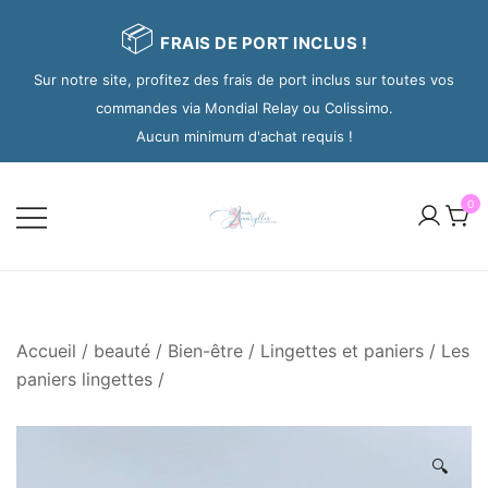
📦
FRAIS DE PORT INCLUS !
Sur notre site, profitez des frais de port inclus sur toutes vos
commandes via Mondial Relay ou Colissimo.
Aucun minimum d'achat requis !
0
Accueil
/
beauté / Bien-être
/
Lingettes et paniers
/
Les
paniers lingettes
/
🔍