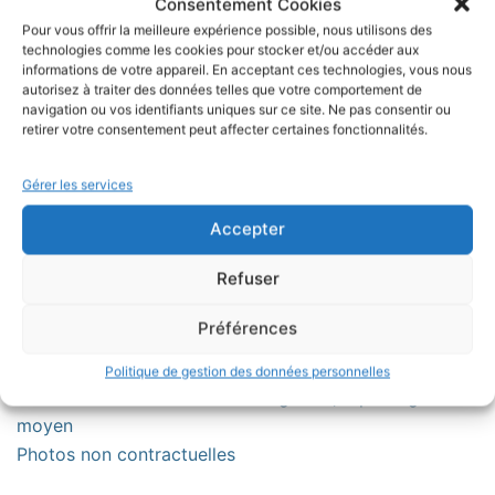
Consentement Cookies
la culture vintage !
Pour vous offrir la meilleure expérience possible, nous utilisons des
technologies comme les cookies pour stocker et/ou accéder aux
informations de votre appareil. En acceptant ces technologies, vous nous
Même s’il est plus associé à la période rockabilly.
autorisez à traiter des données telles que votre comportement de
navigation ou vos identifiants uniques sur ce site. Ne pas consentir ou
Donnez une touche de vintage coloré à votre cuisine
retirer votre consentement peut affecter certaines fonctionnalités.
et ayez toujours à porter de mains votre
serviette
suspendue
.
Gérer les services
Orné d’une
pression
vous pourrez le
suspendre sur la
Accepter
poignée d’un placard
,
de votre four
ou encore de
Refuser
votre
sèche serviette
.
Fabriqué dans un tissu imprimé 100% coton et en
Préférences
éponge 100% coton
Politique de gestion des données personnelles
CONSEILS D’ENTRETIEN : Lavage 30 , repassage
moyen
Photos non contractuelles