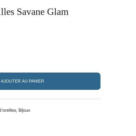
illes Savane Glam
AJOUTER AU PANIER
'oreilles
,
Bijoux