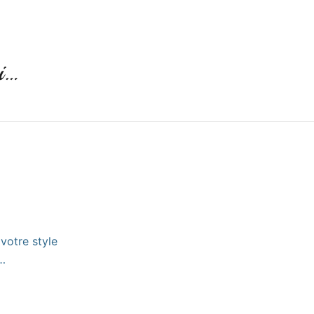
si…
votre style
…