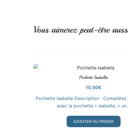
Vous aimerez peut-être aus
Pochette Isabella
VOIR LE PRODUIT
15,50
€
Pochette Isabella Description : Complétez 
avec la pochette « Isabella, » un
AJOUTER AU PANIER