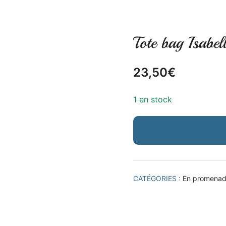
Tote bag Isabel
23,50
€
1 en stock
CATÉGORIES :
En promena