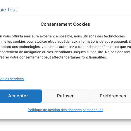
uie-tout
Consentement Cookies
0,050 kg
r vous offrir la meilleure expérience possible, nous utilisons des technologies
me les cookies pour stocker et/ou accéder aux informations de votre appareil. 
35 × 35 cm
eptant ces technologies, vous nous autorisez à traiter des données telles que vo
portement de navigation ou vos identifiants uniques sur ce site. Ne pas consenti
retirer votre consentement peut affecter certaines fonctionnalités.
er les services
Accepter
Refuser
Préférences
ur “Sac à tarte Louise – Blanc à Pois Noirs”
Politique de gestion des données personnelles
ée.
Les champs obligatoires sont indiqués avec
*