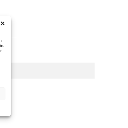
En
tre
r