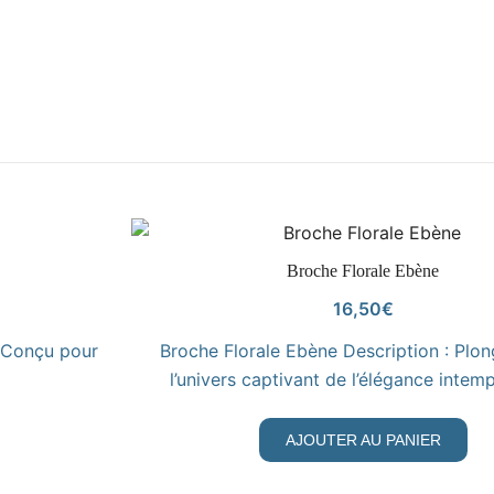
VOIR LE PRODUIT
Broche Florale Ebène
16,50
€
, Conçu pour
Broche Florale Ebène Description : Plo
l’univers captivant de l’élégance intem
AJOUTER AU PANIER