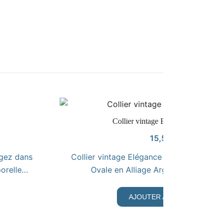
VOIR LE PRODUIT
Collier vintage Elegance d’antan
15,50
€
ngez dans
Collier vintage Elégance d’antan Collier
porelle…
Ovale en Alliage Argenté Ornée d’
AJOUTER AU PANIER