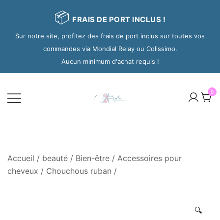
📦
FRAIS DE PORT INCLUS !
Sur notre site, profitez des frais de port inclus sur toutes vos
commandes via Mondial Relay ou Colissimo.
Aucun minimum d'achat requis !
0
Accueil
/
beauté / Bien-être
/
Accessoires pour
cheveux
/
Chouchous ruban
/
🔍